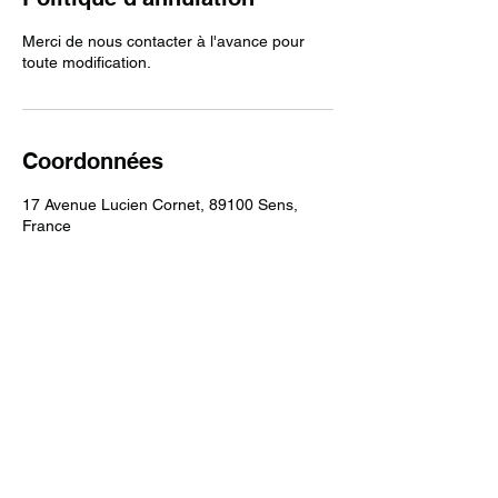
Merci de nous contacter à l'avance pour
toute modification.
Coordonnées
17 Avenue Lucien Cornet, 89100 Sens,
France
+33952845725
sasmohcoiffeurmessieurs@gmail.com
0745618042