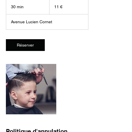
11
euros
30 min
3
11 €
0
m
Avenue Lucien Cornet
i
n
Réserver
Politique d'annulation